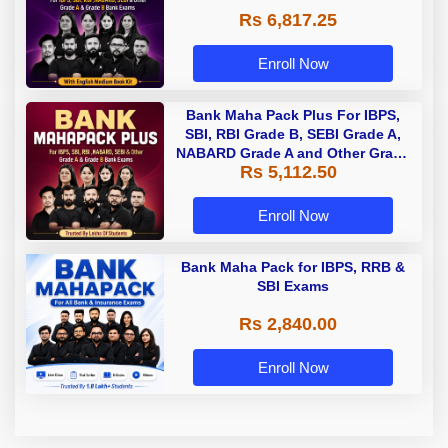
Rs 6,817.25
Enroll Now
Bank Maha Pack Plus For IBPS,
SBI, RBI Grade B, SEBI Grade A,
NABARD Grade A and Other Grade
Rs 5,112.50
A & Grade B Bank Exams
Enroll Now
Bank Maha Pack for IBPS, RRB &
SBI Exams
Rs 2,840.00
Enroll Now