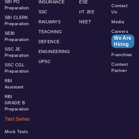
SBI PO
INSURANCE
ESE
Contact
Preparation
SSC
IIT JEE
Us
SBI CLERK
RAILWAYS
NEET
Media
Preparation
Careers
TEACHING
SEBI
We Are
Preparation
DEFENCE
Hiring
SSC JE
ENGINEERING
Franchise
Preparation
UPSC
Content
SSC CGL
Partner
Preparation
RBI
Assistant
RBI
GRADE B
Preparation
Test Series
Mock Tests