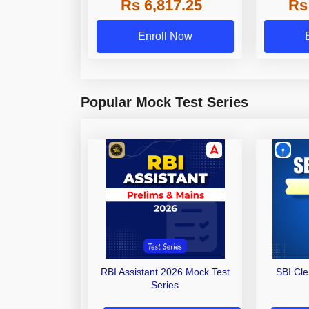
Rs 6,817.25
Rs
Other Gra
Enroll Now
Popular Mock Test Series
RBI Assistant 2026 Mock Test
SBI Cl
Series