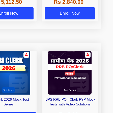
 5,112.50
Rs 2,840.00
de A & Grade B Bank
Exams
Enroll Now
Enroll Now
erk 2026 Mock Test
IBPS RRB PO | Clerk PYP Mock
Series
Tests with Video Solutions