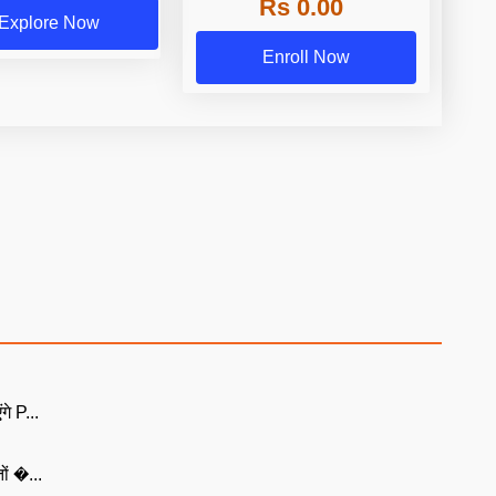
Rs 0.00
Explore Now
Enroll Now
गे P...
ों �...