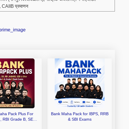
, CAIIB प्रमाणन
aha Pack Plus For
Bank Maha Pack for IBPS, RRB
I, RBI Grade B, SEBI
& SBI Exams
 NABARD Grade A and