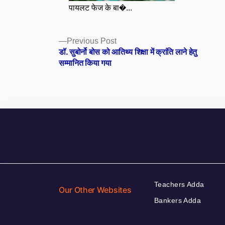
पायलट फेज के बा�...
Posts
Previous
Previous Post
post:
डॉ. सुबोर्नो बोस को आतिथ्य शिक्षा में क्रांति लाने हेतु
navigation
सम्मानित किया गया
Teachers Adda
Our Other Websites
Bankers Adda