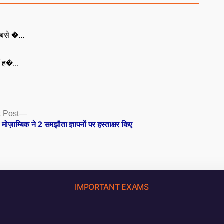
बसे �...
ँ ह�...
Next
 Post
post:
 मोज़ाम्बिक ने 2 समझौता ज्ञापनों पर हस्ताक्षर किए
IMPORTANT EXAMS