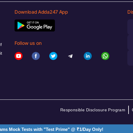
Download Adda247 App
Di
Follow us on
f
it
Responsible Disclosure Program
ams Mock Tests with "Test Prime" @ ₹1/Day Only!