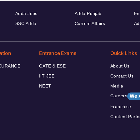
Adda Jobs
Adda Punjab
En
SSC Adda
Current Affairs
Ad
ation
Entrance Exams
Quick Links
NSURANCE
GATE & ESE
About Us
IIT JEE
Contact Us
NEET
Media
Careers
We 
Franchise
Content Partn