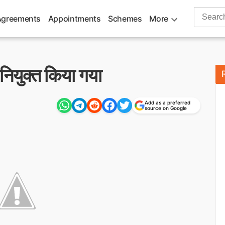
Search
Agreements
Appointments
Schemes
More
for:
नियुक्त किया गया
Add as a preferred
source on Google