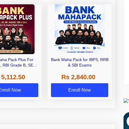
aha Pack Plus For
Bank Maha Pack for IBPS, RRB
I, RBI Grade B, SEBI
& SBI Exams
 NABARD Grade A and
 5,112.50
Rs 2,840.00
de A & Grade B Bank
Exams
Enroll Now
Enroll Now