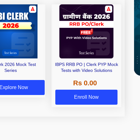
erk 2026 Mock Test
IBPS RRB PO | Clerk PYP Mock
Series
Tests with Video Solutions
Rs 0.00
Explore Now
Enroll Now