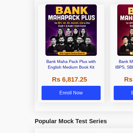
Bank Maha Pack Plus with
Bank M
English Medium Book Kit
IBPS, SB
Grade A,
Rs 6,817.25
Rs
Other Gra
Enroll Now
Popular Mock Test Series