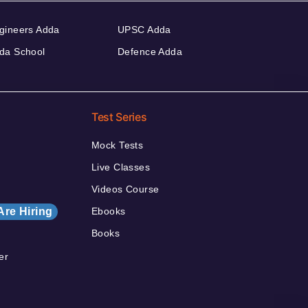
gineers Adda
UPSC Adda
da School
Defence Adda
Test Series
Mock Tests
Live Classes
Videos Course
Are Hiring
Ebooks
Books
er