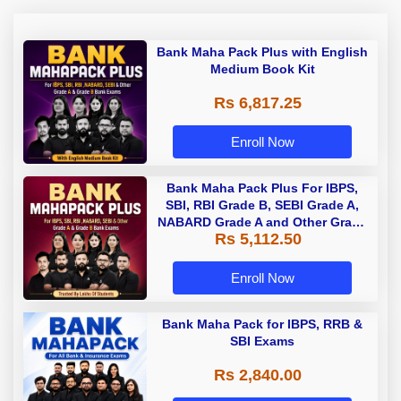
Bank Maha Pack Plus with English
Medium Book Kit
Rs 6,817.25
Enroll Now
Bank Maha Pack Plus For IBPS,
SBI, RBI Grade B, SEBI Grade A,
NABARD Grade A and Other Grade
Rs 5,112.50
A & Grade B Bank Exams
Enroll Now
Bank Maha Pack for IBPS, RRB &
SBI Exams
Rs 2,840.00