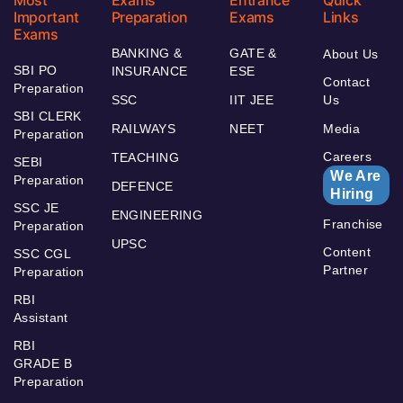
Important
Preparation
Exams
Links
Exams
BANKING &
GATE &
About Us
SBI PO
INSURANCE
ESE
Contact
Preparation
SSC
IIT JEE
Us
SBI CLERK
RAILWAYS
NEET
Media
Preparation
Careers
TEACHING
SEBI
We Are
Preparation
DEFENCE
Hiring
SSC JE
ENGINEERING
Franchise
Preparation
UPSC
Content
SSC CGL
Partner
Preparation
RBI
Assistant
RBI
GRADE B
Preparation