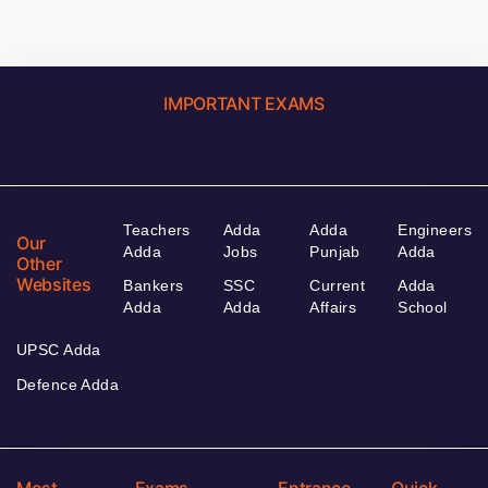
IMPORTANT EXAMS
Teachers
Adda
Adda
Engineers
Our
Adda
Jobs
Punjab
Adda
Other
Websites
Bankers
SSC
Current
Adda
Adda
Adda
Affairs
School
UPSC Adda
Defence Adda
Most
Exams
Entrance
Quick