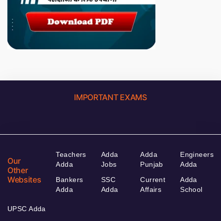
IMPORTANT EXAMS
Teachers
Adda
Adda
Engineers
Our
Adda
Jobs
Punjab
Adda
Other
Websites
Bankers
SSC
Current
Adda
Adda
Adda
Affairs
School
UPSC Adda