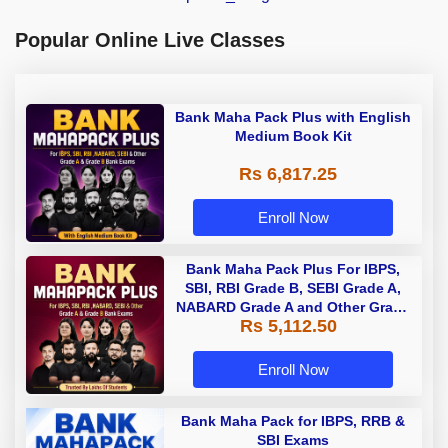
Popular Online Live Classes
Bank Maha Pack Plus with English
Medium Book Kit
Rs 6,817.25
Enroll Now
Bank Maha Pack Plus For IBPS,
SBI, RBI Grade B, SEBI Grade A,
NABARD Grade A and Other Grade
Rs 5,112.50
A & Grade B Bank Exams
Enroll Now
Bank Maha Pack for IBPS, RRB &
SBI Exams