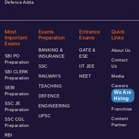
Defence Adda
Most
Exams
Entrance
Quick
Important
Preparation
Exams
Links
Exams
BANKING &
GATE &
About Us
SBI PO
INSURANCE
ESE
Contact
Preparation
SSC
IIT JEE
Us
SBI CLERK
RAILWAYS
NEET
Media
Preparation
Careers
TEACHING
SEBI
We Are
Preparation
DEFENCE
Hiring
SSC JE
ENGINEERING
Franchise
Preparation
UPSC
Content
SSC CGL
Partner
Preparation
RBI