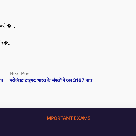
बसे �...
ँ ह�...
Next
Next Post
post:
्च
प्रोजेक्ट टाइगर: भारत के जंगलों में अब 3167 बाघ
IMPORTANT EXAMS