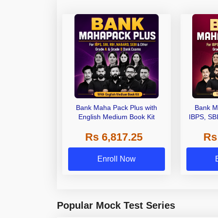
Bank Maha Pack Plus with
Bank M
English Medium Book Kit
IBPS, SB
Grade A,
Rs 6,817.25
Rs
Other Gra
Enroll Now
Popular Mock Test Series