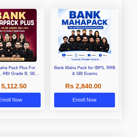
aha Pack Plus For
Bank Maha Pack for IBPS, RRB
I, RBI Grade B, SEBI
& SBI Exams
 NABARD Grade A and
 5,112.50
Rs 2,840.00
de A & Grade B Bank
Exams
Enroll Now
Enroll Now