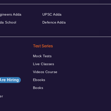
gineers Adda
UPSC Adda
da School
Defence Adda
Test Series
Mock Tests
Live Classes
Videos Course
Are Hiring
Ebooks
Books
er