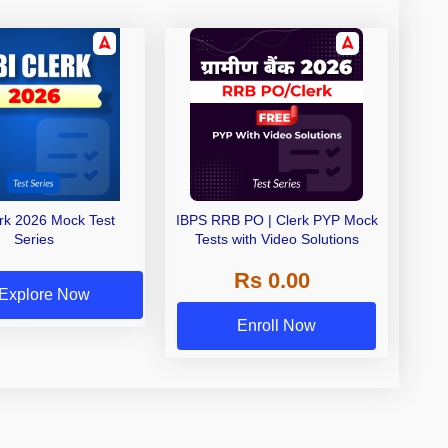
erk 2026 Mock Test
IBPS RRB PO | Clerk PYP Mock
Series
Tests with Video Solutions
Rs 0.00
Explore Now
Enroll Now