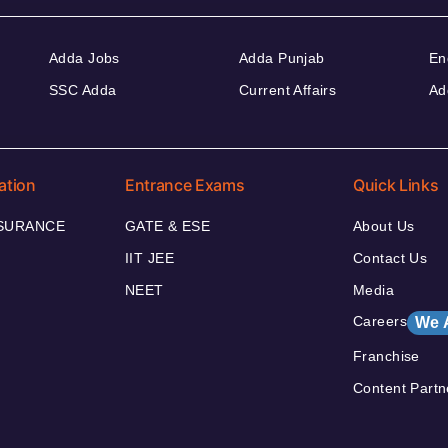
Adda Jobs
Adda Punjab
En
SSC Adda
Current Affairs
Ad
ation
Entrance Exams
Quick Links
NSURANCE
GATE & ESE
About Us
IIT JEE
Contact Us
NEET
Media
Careers
We 
Franchise
Content Partn