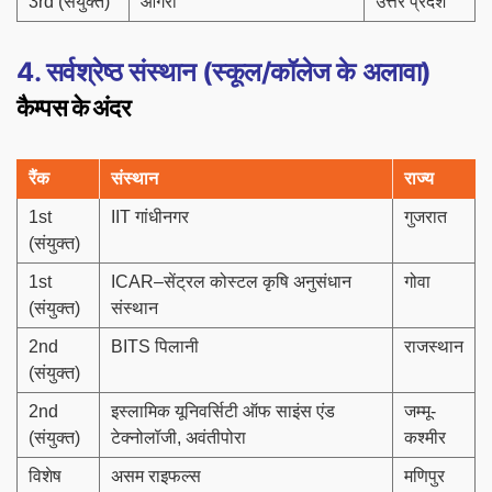
3rd (संयुक्त)
आगरा
उत्तर प्रदेश
4. सर्वश्रेष्ठ संस्थान (स्कूल/कॉलेज के अलावा)
कैम्पस के अंदर
रैंक
संस्थान
राज्य
1st
IIT गांधीनगर
गुजरात
(संयुक्त)
1st
ICAR–सेंट्रल कोस्टल कृषि अनुसंधान
गोवा
(संयुक्त)
संस्थान
2nd
BITS पिलानी
राजस्थान
(संयुक्त)
2nd
इस्लामिक यूनिवर्सिटी ऑफ साइंस एंड
जम्मू-
(संयुक्त)
टेक्नोलॉजी, अवंतीपोरा
कश्मीर
विशेष
असम राइफल्स
मणिपुर