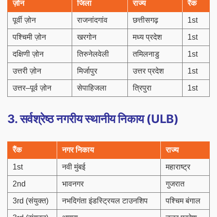
ज़ोन
जिला
राज्य
रैंक
पूर्वी ज़ोन
राजनांदगांव
छत्तीसगढ़
1st
पश्चिमी ज़ोन
खरगोन
मध्य प्रदेश
1st
दक्षिणी ज़ोन
तिरुनेलवेली
तमिलनाडु
1st
उत्तरी ज़ोन
मिर्जापुर
उत्तर प्रदेश
1st
उत्तर–पूर्व ज़ोन
सेपाहिजला
त्रिपुरा
1st
3. सर्वश्रेष्ठ नगरीय स्थानीय निकाय (ULB)
रैंक
नगर निकाय
राज्य
1st
नवी मुंबई
महाराष्ट्र
2nd
भावनगर
गुजरात
3rd (संयुक्त)
नभदिगंता इंडस्ट्रियल टाउनशिप
पश्चिम बंगाल