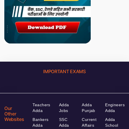
IMPORTANT EXAMS
Teachers
Adda
Adda
Engineers
Our
Adda
Jobs
Punjab
Adda
Other
Websites
Bankers
SSC
Current
Adda
Adda
Adda
Affairs
School