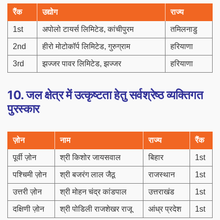
रैंक
उद्योग
राज्य
1st
अपोलो टायर्स लिमिटेड, कांचीपुरम
तमिलनाडु
2nd
हीरो मोटोकॉर्प लिमिटेड, गुरुग्राम
हरियाणा
3rd
झज्जर पावर लिमिटेड, झज्जर
हरियाणा
10. जल क्षेत्र में उत्कृष्टता हेतु सर्वश्रेष्ठ व्यक्तिगत
पुरस्कार
ज़ोन
नाम
राज्य
रैंक
पूर्वी ज़ोन
श्री किशोर जायसवाल
बिहार
1st
पश्चिमी ज़ोन
श्री बजरंग लाल जैठू
राजस्थान
1st
उत्तरी ज़ोन
श्री मोहन चंद्र कांडपाल
उत्तराखंड
1st
दक्षिणी ज़ोन
श्री पोडिली राजशेखर राजू
आंध्र प्रदेश
1st