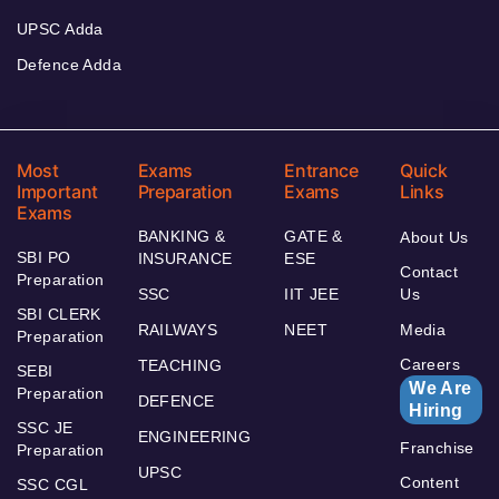
UPSC Adda
Defence Adda
Most
Exams
Entrance
Quick
Important
Preparation
Exams
Links
Exams
BANKING &
GATE &
About Us
SBI PO
INSURANCE
ESE
Contact
Preparation
SSC
IIT JEE
Us
SBI CLERK
RAILWAYS
NEET
Media
Preparation
Careers
TEACHING
SEBI
We Are
Preparation
DEFENCE
Hiring
SSC JE
ENGINEERING
Franchise
Preparation
UPSC
Content
SSC CGL