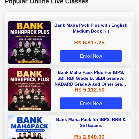
Popular Online Live Classes
Bank Maha Pack Plus with English
Medium Book Kit
Rs 6,817.25
Enroll Now
Bank Maha Pack Plus For IBPS,
SBI, RBI Grade B, SEBI Grade A,
NABARD Grade A and Other Grade
Rs 5,112.50
A & Grade B Bank Exams
Enroll Now
Bank Maha Pack for IBPS, RRB &
SBI Exams
Rs 2,840.00