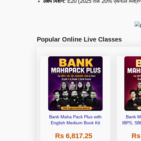
लक्ष्य मिशन:
E20 (2025 तक 20% एथेनॉल मिश्र
Popular Online Live Classes
Bank Maha Pack Plus with
Bank M
English Medium Book Kit
IBPS, SB
Grade A,
Rs 6,817.25
Rs
Other Gra