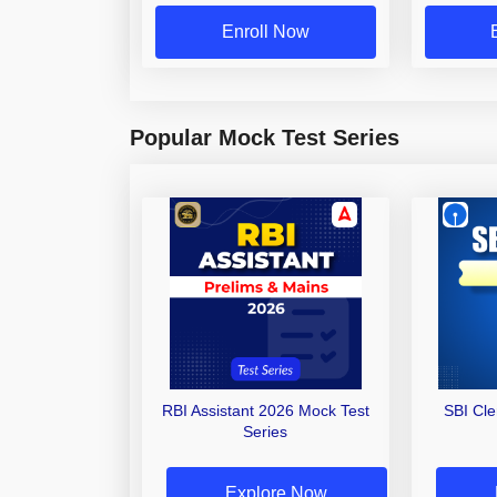
Enroll Now
Popular Mock Test Series
RBI Assistant 2026 Mock Test
SBI Cl
Series
Explore Now