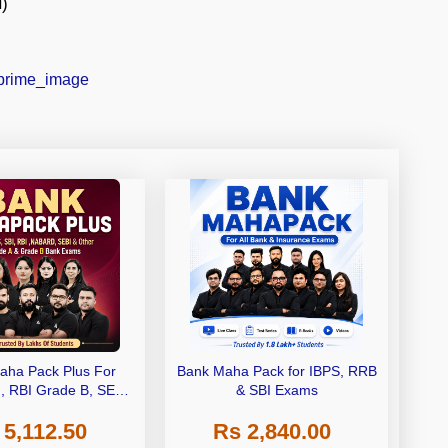
ण)
aha Pack Plus For
Bank Maha Pack for IBPS, RRB
I, RBI Grade B, SEBI
& SBI Exams
 NABARD Grade A and
 5,112.50
Rs 2,840.00
de A & Grade B Bank
Exams