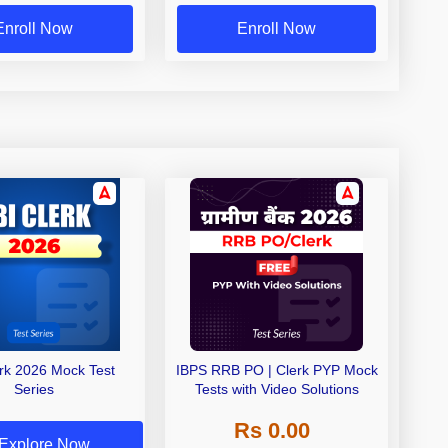
Enroll Now
Enroll Now
erk 2026 Mock Test
IBPS RRB PO | Clerk PYP Mock
Series
Tests with Video Solutions
Rs 0.00
Explore Now