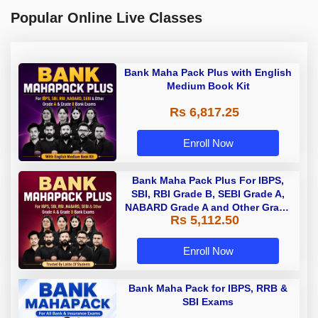
Popular Online Live Classes
Bank Maha Pack Plus with English
Medium Book Kit
Rs 6,817.25
Enroll Now
Bank Maha Pack Plus For IBPS,
SBI, RBI Grade B, SEBI Grade A,
NABARD Grade A and Other Grade
Rs 5,112.50
A & Grade B Bank Exams
Enroll Now
Bank Maha Pack for IBPS, RRB &
SBI Exams