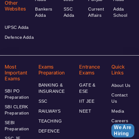
Other
Websites
Bankers
SSC
Current
Adda
Adda
Adda
Affairs
School
UPSC Adda
Defence Adda
Most
Exams
Entrance
Quick
Important
Preparation
Exams
Links
Exams
BANKING &
GATE &
About Us
SBI PO
INSURANCE
ESE
Contact
Preparation
SSC
IIT JEE
Us
SBI CLERK
RAILWAYS
NEET
Media
Preparation
Careers
TEACHING
SEBI
We Are
Preparation
DEFENCE
Hiring
SSC JE