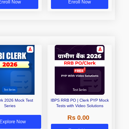
Enroll Now
Enroll Now
erk 2026 Mock Test
IBPS RRB PO | Clerk PYP Mock
Series
Tests with Video Solutions
Rs 0.00
Explore Now