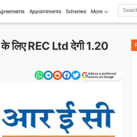
Search
Agreements
Appointments
Schemes
More
for:
े के लिए REC Ltd देगी 1.20
Add as a preferred
source on Google