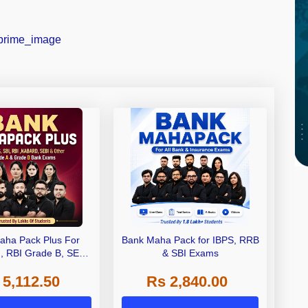
aha Pack Plus For
Bank Maha Pack for IBPS, RRB
I, RBI Grade B, SEBI
& SBI Exams
 NABARD Grade A and
 5,112.50
Rs 2,840.00
de A & Grade B Bank
Exams