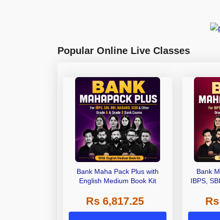
Popular Online Live Classes
Bank Maha Pack Plus with
Bank M
English Medium Book Kit
IBPS, SB
Grade A,
Rs 6,817.25
Rs
Other Gra