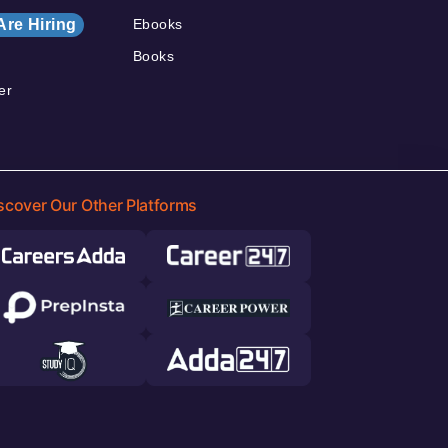
Are Hiring
Ebooks
Books
er
scover Our Other Platforms