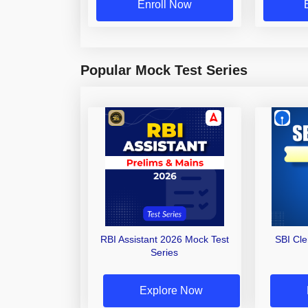
Enroll Now
Popular Mock Test Series
RBI Assistant 2026 Mock Test
SBI Cl
Series
Explore Now