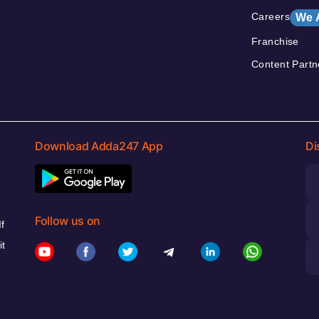
Careers
We 
Franchise
Content Partn
Download Adda247 App
Di
Follow us on
f
it