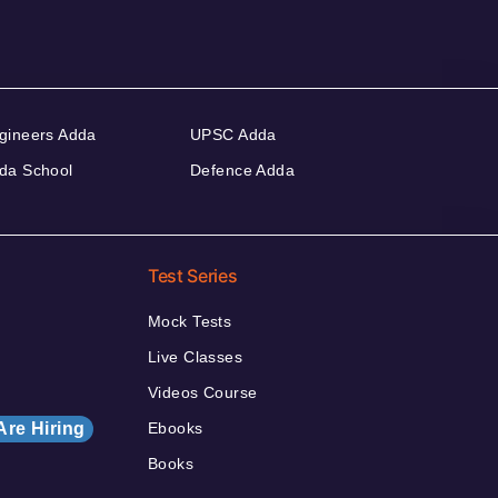
gineers Adda
UPSC Adda
da School
Defence Adda
Test Series
Mock Tests
Live Classes
Videos Course
Are Hiring
Ebooks
Books