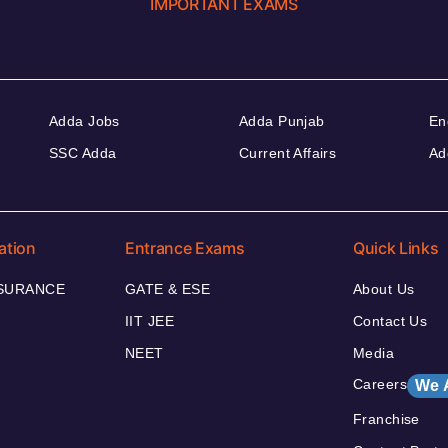
IMPORTANT EXAMS
Adda Jobs
Adda Punjab
En
SSC Adda
Current Affairs
Ad
ation
Entrance Exams
Quick Links
NSURANCE
GATE & ESE
About Us
IIT JEE
Contact Us
NEET
Media
Careers
We 
Franchise