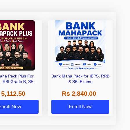
aha Pack Plus For
Bank Maha Pack for IBPS, RRB
I, RBI Grade B, SEBI
& SBI Exams
 NABARD Grade A and
 5,112.50
Rs 2,840.00
de A & Grade B Bank
Exams
Enroll Now
Enroll Now