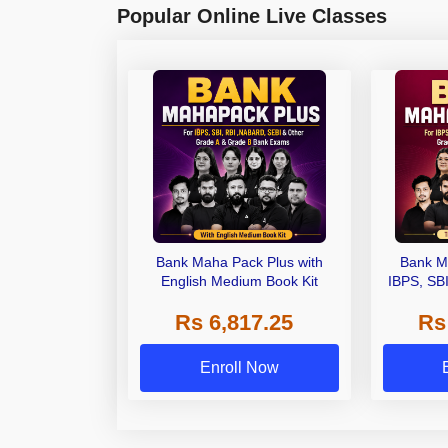
Popular Online Live Classes
Bank Maha Pack Plus with
Bank M
English Medium Book Kit
IBPS, SB
Grade A,
Rs 6,817.25
Rs
Other Gra
Enroll Now