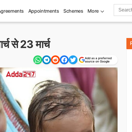
Search
Agreements
Appointments
Schemes
More
for:
च से 23 मार्च
Add as a preferred
source on Google