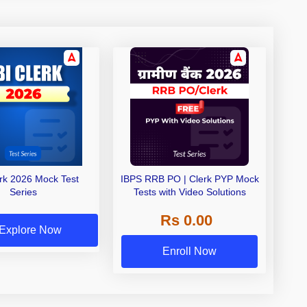
erk 2026 Mock Test
IBPS RRB PO | Clerk PYP Mock
Series
Tests with Video Solutions
Rs 0.00
Explore Now
Enroll Now