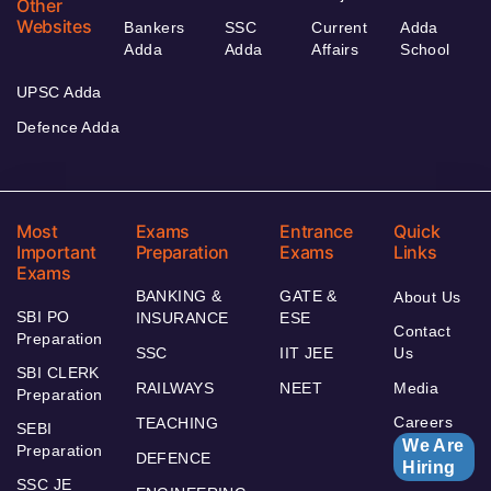
Other
Websites
Bankers
SSC
Current
Adda
Adda
Adda
Affairs
School
UPSC Adda
Defence Adda
Most
Exams
Entrance
Quick
Important
Preparation
Exams
Links
Exams
BANKING &
GATE &
About Us
SBI PO
INSURANCE
ESE
Contact
Preparation
SSC
IIT JEE
Us
SBI CLERK
RAILWAYS
NEET
Media
Preparation
Careers
TEACHING
SEBI
We Are
Preparation
DEFENCE
Hiring
SSC JE