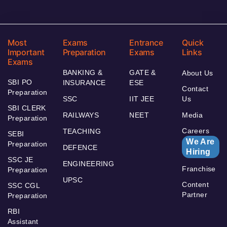
Most
Exams
Entrance
Quick
Important
Preparation
Exams
Links
Exams
BANKING &
GATE &
About Us
SBI PO
INSURANCE
ESE
Contact
Preparation
SSC
IIT JEE
Us
SBI CLERK
RAILWAYS
NEET
Media
Preparation
Careers
TEACHING
SEBI
We Are
Preparation
DEFENCE
Hiring
SSC JE
ENGINEERING
Franchise
Preparation
UPSC
Content
SSC CGL
Partner
Preparation
RBI
Assistant