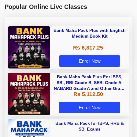
Popular Online Live Classes
Bank Maha Pack Plus with English
Medium Book Kit
Rs 6,817.25
Enroll Now
Bank Maha Pack Plus For IBPS,
SBI, RBI Grade B, SEBI Grade A,
NABARD Grade A and Other Grade
Rs 5,112.50
A & Grade B Bank Exams
Enroll Now
Bank Maha Pack for IBPS, RRB &
SBI Exams