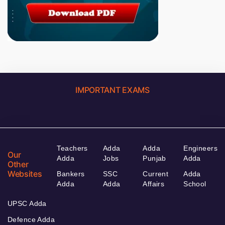
IMPORTANT EXAMS
Teachers
Adda
Adda
Engineers
Our
Adda
Jobs
Punjab
Adda
Other
Websites
Bankers
SSC
Current
Adda
Adda
Adda
Affairs
School
UPSC Adda
Defence Adda