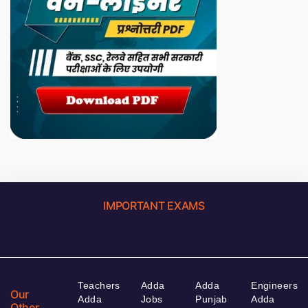
IMPORTANT EXAMS
Teachers
Adda
Adda
Engineers
Our
Adda
Jobs
Punjab
Adda
Other