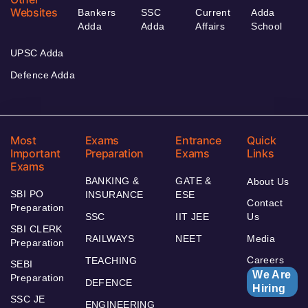
Websites
Bankers
SSC
Current
Adda
Adda
Adda
Affairs
School
UPSC Adda
Defence Adda
Most
Exams
Entrance
Quick
Important
Preparation
Exams
Links
Exams
BANKING &
GATE &
About Us
SBI PO
INSURANCE
ESE
Contact
Preparation
SSC
IIT JEE
Us
SBI CLERK
RAILWAYS
NEET
Media
Preparation
Careers
TEACHING
SEBI
We Are
Preparation
DEFENCE
Hiring
SSC JE
ENGINEERING