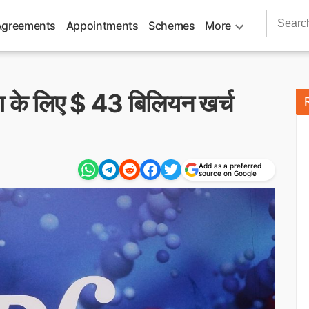
Search
Agreements
Appointments
Schemes
More
for:
 के लिए $ 43 बिलियन खर्च
Add as a preferred
source on Google