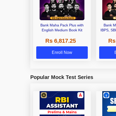
Bank Maha Pack Plus with
Bank M
English Medium Book Kit
IBPS, SB
Grade A,
Rs 6,817.25
Rs
Other Gra
Enroll Now
Popular Mock Test Series