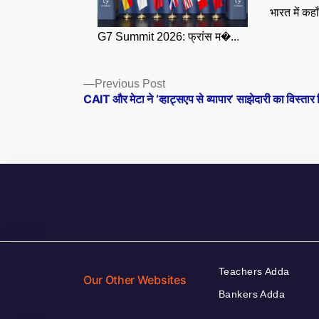
भारत में कहा
G7 Summit 2026: फ्रांस म�...
Posts
Previous
Previous Post
post:
CAIT और मेटा ने ‘व्हाट्सएप से व्यापार’ साझेदारी का विस्तार
navigation
Teachers Adda
Our Other Websites
Bankers Adda