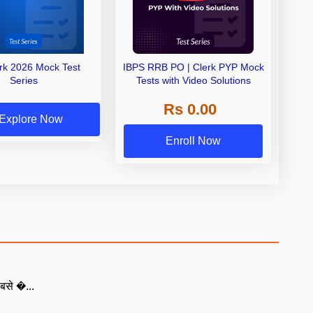
erk 2026 Mock Test
IBPS RRB PO | Clerk PYP Mock
Series
Tests with Video Solutions
Rs 0.00
Explore Now
Enroll Now
बसे �...