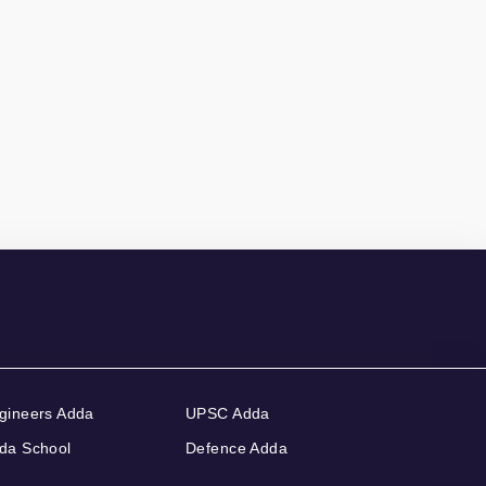
gineers Adda
UPSC Adda
da School
Defence Adda