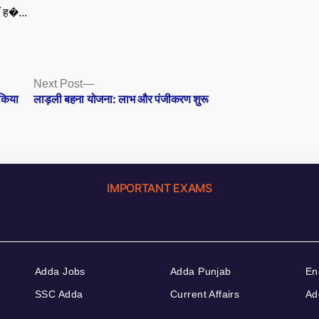
ँ ह�...
Next
Next Post
post:
 किया
लाड़ली बहना योजना: लाभ और पंजीकरण शुरू
IMPORTANT EXAMS
Adda Jobs
Adda Punjab
En
SSC Adda
Current Affairs
Ad