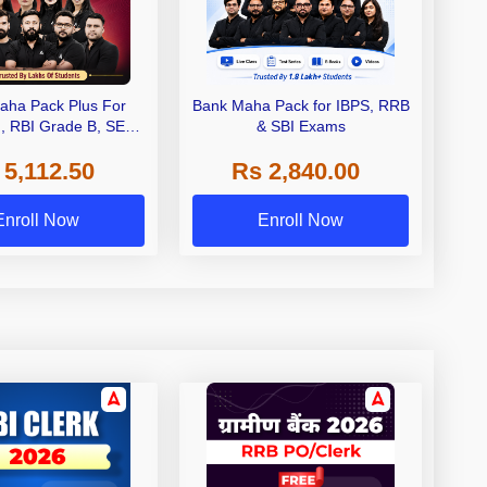
aha Pack Plus For
Bank Maha Pack for IBPS, RRB
I, RBI Grade B, SEBI
& SBI Exams
 NABARD Grade A and
 5,112.50
Rs 2,840.00
de A & Grade B Bank
Exams
Enroll Now
Enroll Now