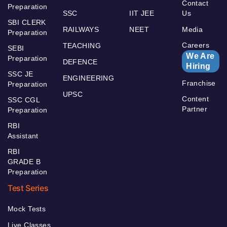
Contact
Preparation
SSC
IIT JEE
Us
SBI CLERK
RAILWAYS
NEET
Media
Preparation
Careers
TEACHING
SEBI
We Are
Preparation
DEFENCE
Hiring
SSC JE
ENGINEERING
Franchise
Preparation
UPSC
Content
SSC CGL
Partner
Preparation
RBI
Assistant
RBI
GRADE B
Preparation
Test Series
Mock Tests
Live Classes