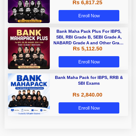
Rs 6,817.25
Enroll Now
Bank Maha Pack Plus For IBPS,
SBI, RBI Grade B, SEBI Grade A,
NABARD Grade A and Other Grade
Rs 5,112.50
A & Grade B Bank Exams
Enroll Now
Bank Maha Pack for IBPS, RRB &
SBI Exams
Rs 2,840.00
Enroll Now