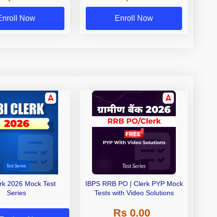
Exams
Enroll Now
Enroll Now
erk 2026 Mock Test
IBPS RRB PO | Clerk PYP Mock
Series
Tests with Video Solutions
Rs 0.00