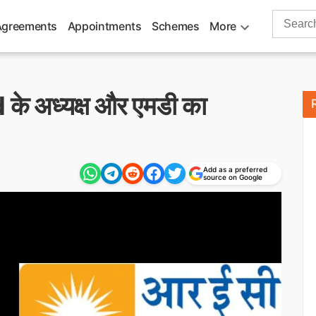
Search
Agreements
Appointments
Schemes
More
for:
d के अध्यक्ष और एमडी का
Add as a preferred
source on Google