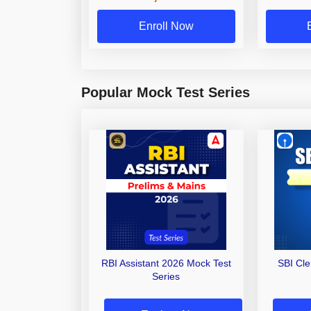
Enroll Now
Popular Mock Test Series
RBI Assistant 2026 Mock Test
SBI Cl
Series