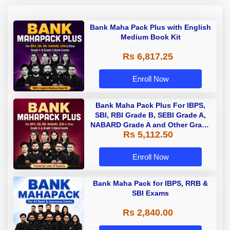
Bank Maha Pack Plus with English
Medium Book Kit
Rs 6,817.25
Enroll Now
Bank Maha Pack Plus For IBPS,
SBI, RBI Grade B, SEBI Grade A,
NABARD Grade A and Other Grade
Rs 5,112.50
A & Grade B Bank Exams
Enroll Now
Bank Maha Pack for IBPS, RRB &
SBI Exams
Rs 2,840.00