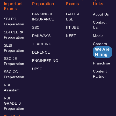
Important
Preparation
Exams
Links
Exams
BANKING &
GATE &
About Us
SBI PO
INSURANCE
ESE
Contact
Preparation
SSC
IIT JEE
Us
SBI CLERK
RAILWAYS
NEET
Media
Preparation
Careers
TEACHING
SEBI
We Are
Preparation
DEFENCE
Hiring
SSC JE
ENGINEERING
Franchise
Preparation
UPSC
Content
SSC CGL
Partner
Preparation
RBI
Assistant
RBI
GRADE B
Preparation