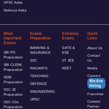
UPSC Adda
Defence Adda
Most
Exams
Entrance
Quick
Important
Preparation
Exams
Links
Exams
BANKING &
GATE &
About Us
SBI PO
INSURANCE
ESE
Contact
Preparation
SSC
IIT JEE
Us
SBI CLERK
RAILWAYS
NEET
Media
Preparation
Careers
TEACHING
SEBI
We Are
Preparation
DEFENCE
Hiring
SSC JE
ENGINEERING
Franchise
Preparation
UPSC
Content
SSC CGL
Partner
Preparation