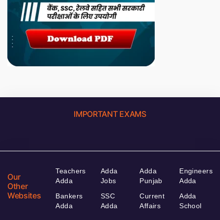
IMPORTANT EXAMS
Teachers
Adda
Adda
Engineers
Our
Adda
Jobs
Punjab
Adda
Other
Websites
Bankers
SSC
Current
Adda
Adda
Adda
Affairs
School