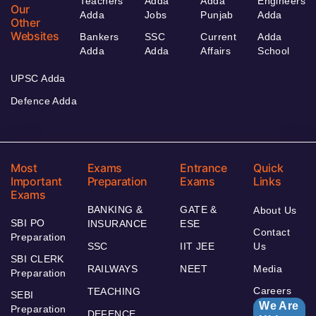
Teachers
Adda
Adda
Engineers
Our
Adda
Jobs
Punjab
Adda
Other
Websites
Bankers
SSC
Current
Adda
Adda
Adda
Affairs
School
UPSC Adda
Defence Adda
Most
Exams
Entrance
Quick
Important
Preparation
Exams
Links
Exams
BANKING &
GATE &
About Us
SBI PO
INSURANCE
ESE
Contact
Preparation
SSC
IIT JEE
Us
SBI CLERK
RAILWAYS
NEET
Media
Preparation
Careers
TEACHING
SEBI
We Are
Preparation
DEFENCE