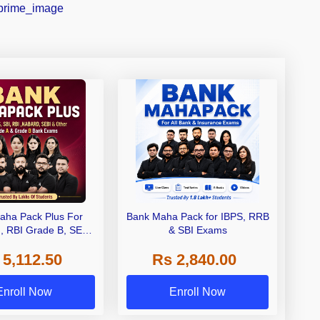
aha Pack Plus For
Bank Maha Pack for IBPS, RRB
I, RBI Grade B, SEBI
& SBI Exams
 NABARD Grade A and
 5,112.50
Rs 2,840.00
de A & Grade B Bank
Exams
Enroll Now
Enroll Now