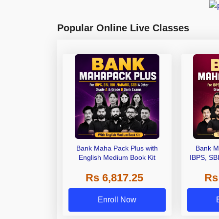
Popular Online Live Classes
Bank Maha Pack Plus with
Bank M
English Medium Book Kit
IBPS, SB
Grade A,
Rs 6,817.25
Rs
Other Gra
Enroll Now