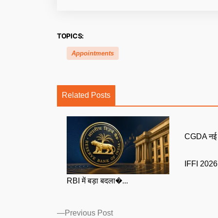
TOPICS:
Appointments
Related Posts
CGDA नई नि
IFFI 2026: 
RBI में बड़ा बदला�...
Posts
Previous
Previous Post