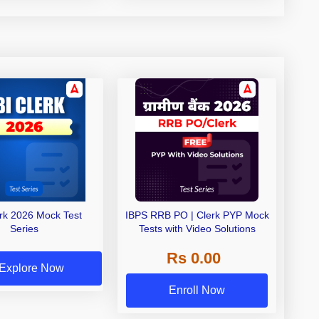
erk 2026 Mock Test
IBPS RRB PO | Clerk PYP Mock
Series
Tests with Video Solutions
Rs 0.00
Explore Now
Enroll Now