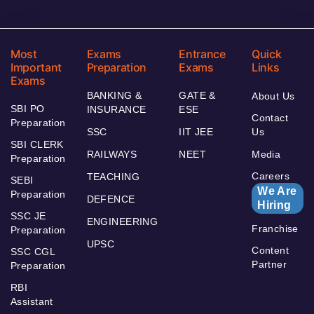
Most
Exams
Entrance
Quick
Important
Preparation
Exams
Links
Exams
BANKING &
GATE &
About Us
SBI PO
INSURANCE
ESE
Contact
Preparation
SSC
IIT JEE
Us
SBI CLERK
RAILWAYS
NEET
Media
Preparation
Careers
TEACHING
SEBI
We Are
Preparation
DEFENCE
Hiring
SSC JE
ENGINEERING
Franchise
Preparation
UPSC
Content
SSC CGL
Partner
Preparation
RBI
Assistant