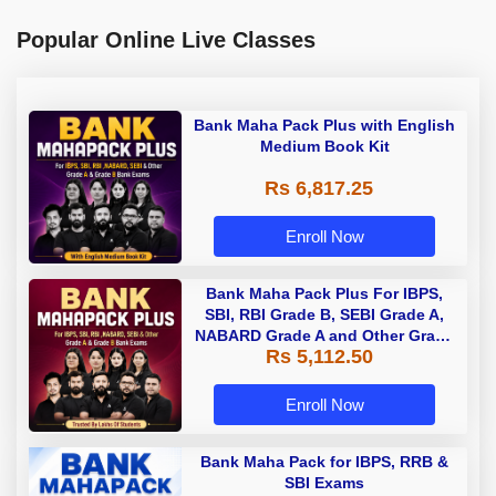
Popular Online Live Classes
Bank Maha Pack Plus with English
Medium Book Kit
Rs 6,817.25
Enroll Now
Bank Maha Pack Plus For IBPS,
SBI, RBI Grade B, SEBI Grade A,
NABARD Grade A and Other Grade
Rs 5,112.50
A & Grade B Bank Exams
Enroll Now
Bank Maha Pack for IBPS, RRB &
SBI Exams