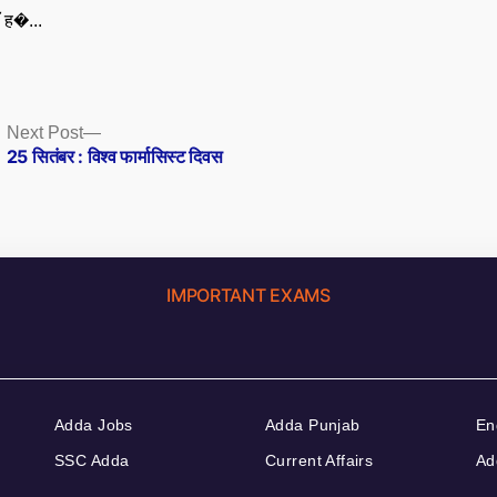
ँ ह�...
Next
Next Post
post:
25 सितंबर : विश्व फार्मासिस्ट दिवस
IMPORTANT EXAMS
Adda Jobs
Adda Punjab
En
SSC Adda
Current Affairs
Ad