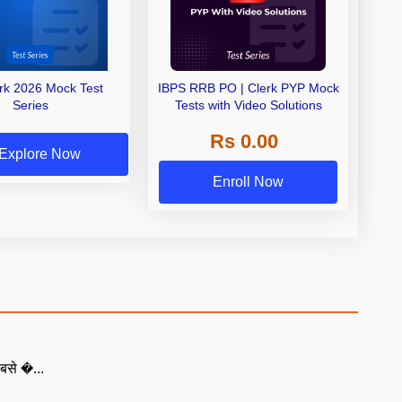
erk 2026 Mock Test
IBPS RRB PO | Clerk PYP Mock
Series
Tests with Video Solutions
Rs 0.00
Explore Now
Enroll Now
बसे �...