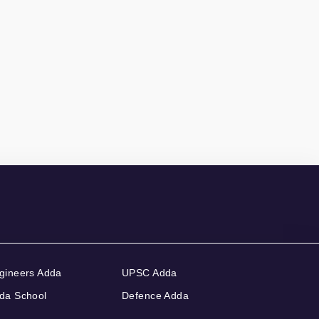
gineers Adda
UPSC Adda
da School
Defence Adda