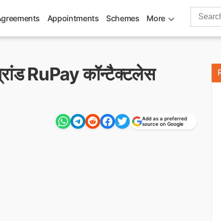
Search
Agreements
Appointments
Schemes
More
for:
रांड RuPay कॉन्टैक्टलेस
Add as a preferred
source on Google