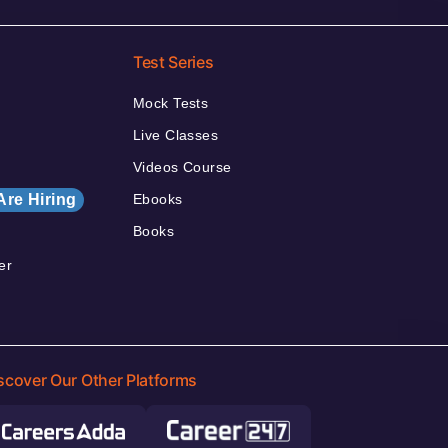
Test Series
Mock Tests
Live Classes
Videos Course
Are Hiring
Ebooks
Books
er
scover Our Other Platforms