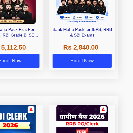
aha Pack Plus For
Bank Maha Pack for IBPS, RRB
I, RBI Grade B, SEBI
& SBI Exams
 NABARD Grade A and
 5,112.50
Rs 2,840.00
de A & Grade B Bank
Exams
Enroll Now
Enroll Now