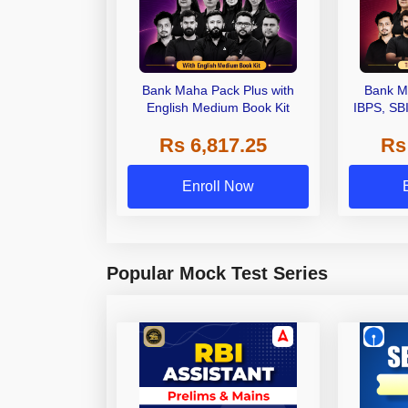
Bank Maha Pack Plus with
Bank M
English Medium Book Kit
IBPS, SB
Grade A,
Rs 6,817.25
Rs
Other Gra
Enroll Now
Popular Mock Test Series