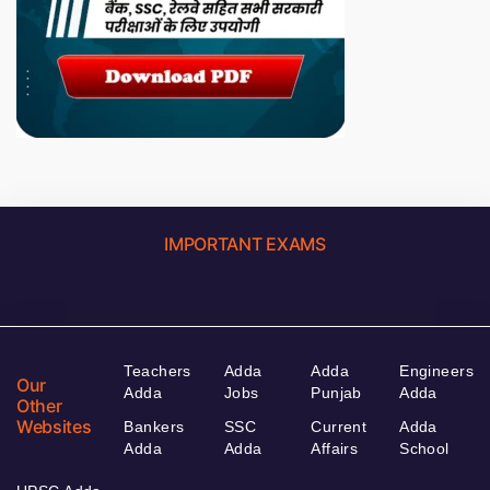
IMPORTANT EXAMS
Teachers
Adda
Adda
Engineers
Our
Adda
Jobs
Punjab
Adda
Other
Websites
Bankers
SSC
Current
Adda
Adda
Adda
Affairs
School