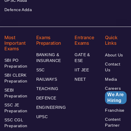
UPSC Adda
Defence Adda
Most
Exams
Entrance
Quick
Important
Preparation
Exams
Links
Exams
BANKING &
GATE &
About Us
SBI PO
INSURANCE
ESE
Contact
Preparation
SSC
IIT JEE
Us
SBI CLERK
RAILWAYS
NEET
Media
Preparation
Careers
TEACHING
SEBI
We Are
Preparation
DEFENCE
Hiring
SSC JE
ENGINEERING
Franchise
Preparation
UPSC
Content
SSC CGL
Partner
Preparation