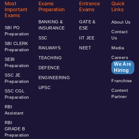
Most
Exams
Entrance
Quick
Important
Preparation
Exams
Links
Exams
BANKING &
GATE &
About Us
SBI PO
INSURANCE
ESE
Contact
Preparation
SSC
IIT JEE
Us
SBI CLERK
RAILWAYS
NEET
Media
Preparation
Careers
TEACHING
SEBI
We Are
Preparation
DEFENCE
Hiring
SSC JE
ENGINEERING
Franchise
Preparation
UPSC
Content
SSC CGL
Partner
Preparation
RBI
Assistant
RBI
GRADE B
Preparation