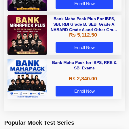
Enroll Now
Bank Maha Pack Plus For IBPS,
SBI, RBI Grade B, SEBI Grade A,
NABARD Grade A and Other Grade
Rs 5,112.50
A & Grade B Bank Exams
Enroll Now
Bank Maha Pack for IBPS, RRB &
SBI Exams
Rs 2,840.00
Enroll Now
Popular Mock Test Series