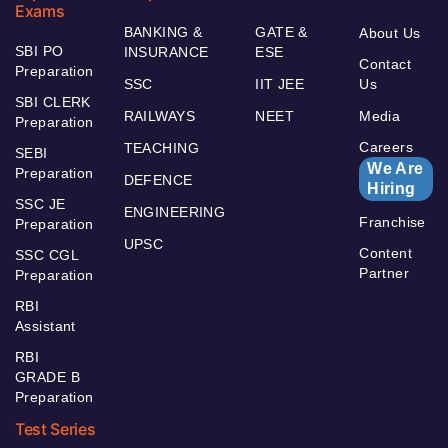
Exams
BANKING &
GATE &
About Us
SBI PO
INSURANCE
ESE
Contact
Preparation
SSC
IIT JEE
Us
SBI CLERK
RAILWAYS
NEET
Media
Preparation
Careers
TEACHING
SEBI
We Are
Preparation
DEFENCE
Hiring
SSC JE
ENGINEERING
Franchise
Preparation
UPSC
Content
SSC CGL
Partner
Preparation
RBI
Assistant
RBI
GRADE B
Preparation
Test Series