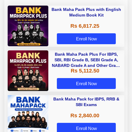
Bank Maha Pack Plus with English
Medium Book Kit
Rs 6,817.25
Enroll Now
Bank Maha Pack Plus For IBPS,
SBI, RBI Grade B, SEBI Grade A,
NABARD Grade A and Other Grade
Rs 5,112.50
A & Grade B Bank Exams
Enroll Now
Bank Maha Pack for IBPS, RRB &
SBI Exams
Rs 2,840.00
Enroll Now