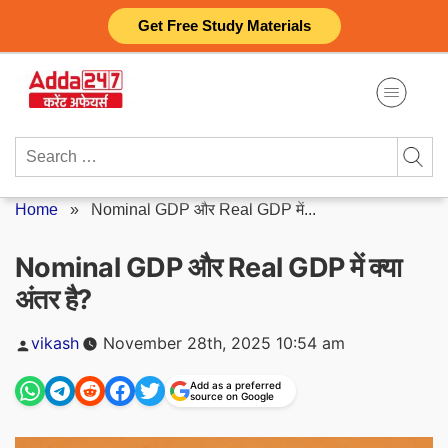
Skip
Get Free Study Materials
to
content
Search
for:
Home
»
Nominal GDP और Real GDP में...
Nominal GDP और Real GDP में क्या
अंतर है?
Posted
vikash
November 28th, 2025 10:54 am
by
Add as a preferred
source on Google