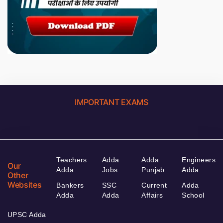
IMPORTANT EXAMS
Teachers
Adda
Adda
Engineers
Our
Adda
Jobs
Punjab
Adda
Other
Websites
Bankers
SSC
Current
Adda
Adda
Adda
Affairs
School
UPSC Adda