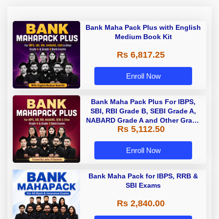
Bank Maha Pack Plus with English
Medium Book Kit
Rs 6,817.25
Enroll Now
Bank Maha Pack Plus For IBPS,
SBI, RBI Grade B, SEBI Grade A,
NABARD Grade A and Other Grade
Rs 5,112.50
A & Grade B Bank Exams
Enroll Now
Bank Maha Pack for IBPS, RRB &
SBI Exams
Rs 2,840.00