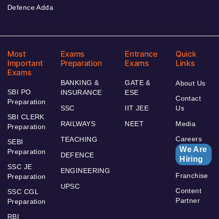
Defence Adda
Most
Exams
Entrance
Quick
Important
Preparation
Exams
Links
Exams
BANKING &
GATE &
About Us
SBI PO
INSURANCE
ESE
Contact
Preparation
SSC
IIT JEE
Us
SBI CLERK
RAILWAYS
NEET
Media
Preparation
Careers
TEACHING
SEBI
We Are
Preparation
DEFENCE
Hiring
SSC JE
ENGINEERING
Franchise
Preparation
UPSC
Content
SSC CGL
Partner
Preparation
RBI