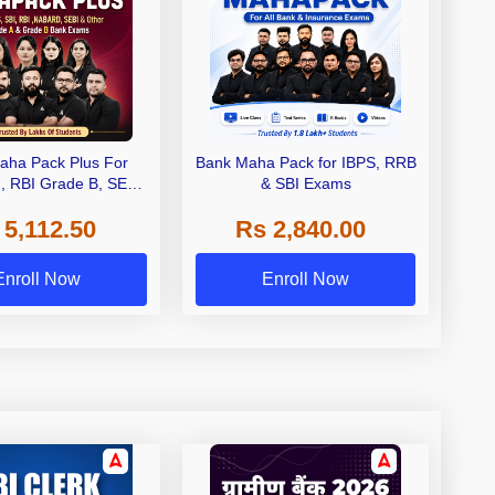
aha Pack Plus For
Bank Maha Pack for IBPS, RRB
I, RBI Grade B, SEBI
& SBI Exams
 NABARD Grade A and
 5,112.50
Rs 2,840.00
de A & Grade B Bank
Exams
Enroll Now
Enroll Now