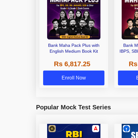
Bank Maha Pack Plus with
Bank M
English Medium Book Kit
IBPS, SB
Grade A,
Rs 6,817.25
Rs
Other Gra
Enroll Now
Popular Mock Test Series