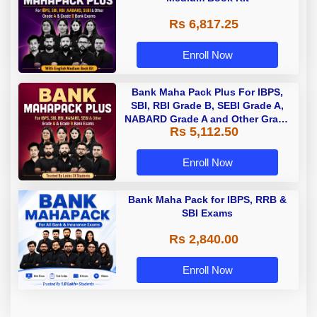
Rs 6,817.25
Enroll Now
Bank Maha Pack Plus For IBPS,
SBI, RBI Grade B, SEBI Grade A,
NABARD Grade A and Other Grade
Rs 5,112.50
A & Grade B Bank Exams
Enroll Now
Bank Maha Pack for IBPS, RRB &
SBI Exams
Rs 2,840.00
Enroll Now