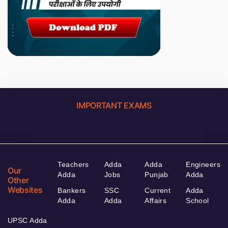
IMPORTANT EXAMS
Teachers
Adda
Adda
Engineers
Our
Adda
Jobs
Punjab
Adda
Other
Websites
Bankers
SSC
Current
Adda
Adda
Adda
Affairs
School
UPSC Adda