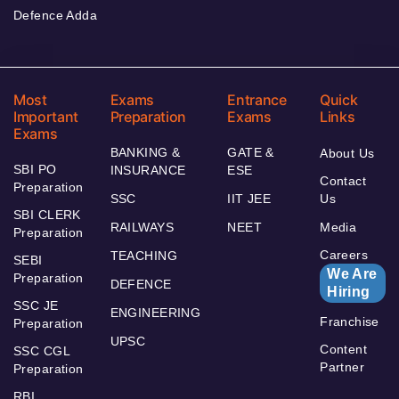
Defence Adda
Most
Exams
Entrance
Quick
Important
Preparation
Exams
Links
Exams
BANKING &
GATE &
About Us
SBI PO
INSURANCE
ESE
Contact
Preparation
SSC
IIT JEE
Us
SBI CLERK
RAILWAYS
NEET
Media
Preparation
Careers
TEACHING
SEBI
We Are
Preparation
DEFENCE
Hiring
SSC JE
ENGINEERING
Franchise
Preparation
UPSC
Content
SSC CGL
Partner
Preparation
RBI