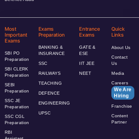
Most
Exams
Entrance
Quick
Important
Preparation
Exams
Links
Exams
BANKING &
GATE &
About Us
SBI PO
INSURANCE
ESE
Contact
Preparation
SSC
IIT JEE
Us
SBI CLERK
RAILWAYS
NEET
Media
Preparation
Careers
TEACHING
SEBI
We Are
Preparation
DEFENCE
Hiring
SSC JE
ENGINEERING
Franchise
Preparation
UPSC
Content
SSC CGL
Partner
Preparation
RBI
Assistant