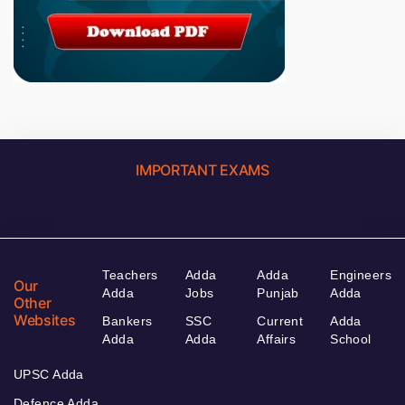
IMPORTANT EXAMS
Teachers
Adda
Adda
Engineers
Our
Adda
Jobs
Punjab
Adda
Other
Websites
Bankers
SSC
Current
Adda
Adda
Adda
Affairs
School
UPSC Adda
Defence Adda