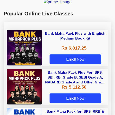
Popular Online Live Classes
Bank Maha Pack Plus with English
Medium Book Kit
Rs 6,817.25
Enroll Now
Bank Maha Pack Plus For IBPS,
SBI, RBI Grade B, SEBI Grade A,
NABARD Grade A and Other Grade
Rs 5,112.50
A & Grade B Bank Exams
Enroll Now
Bank Maha Pack for IBPS, RRB &