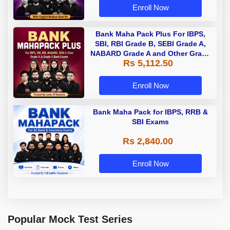
Enroll Now
Bank Maha Pack Plus For IBPS,
SBI, RBI Grade B, SEBI Grade A,
NABARD Grade A and Other Grade
Rs 5,112.50
A & Grade B Bank Exams
Enroll Now
Bank Maha Pack for IBPS, RRB &
SBI Exams
Rs 2,840.00
Enroll Now
Popular Mock Test Series