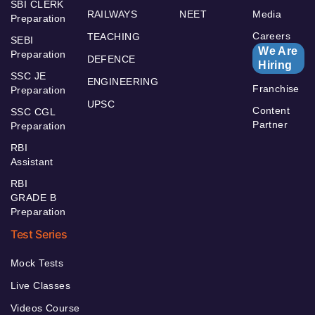
SBI CLERK
RAILWAYS
NEET
Media
Preparation
Careers
TEACHING
SEBI
We Are
Preparation
DEFENCE
Hiring
SSC JE
ENGINEERING
Franchise
Preparation
UPSC
Content
SSC CGL
Partner
Preparation
RBI
Assistant
RBI
GRADE B
Preparation
Test Series
Mock Tests
Live Classes
Videos Course