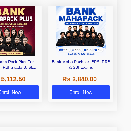
aha Pack Plus For
Bank Maha Pack for IBPS, RRB
I, RBI Grade B, SEBI
& SBI Exams
 NABARD Grade A and
 5,112.50
Rs 2,840.00
de A & Grade B Bank
Exams
Enroll Now
Enroll Now