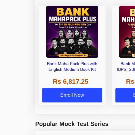
Bank Maha Pack Plus with
Bank M
English Medium Book Kit
IBPS, SB
Grade A,
Rs 6,817.25
Rs
Other Gra
Enroll Now
Popular Mock Test Series