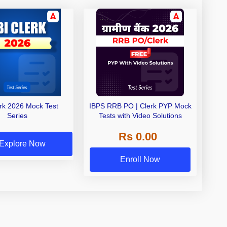
erk 2026 Mock Test
IBPS RRB PO | Clerk PYP Mock
Series
Tests with Video Solutions
Rs 0.00
Explore Now
Enroll Now