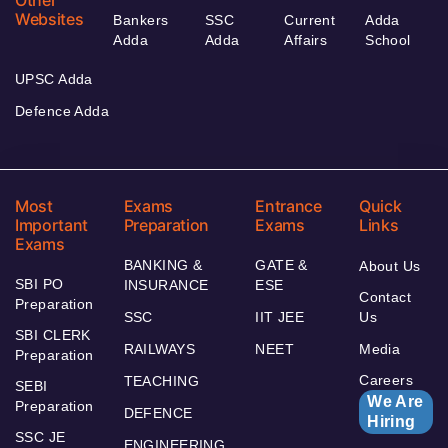
Other
Websites
Bankers
SSC
Current
Adda
Adda
Adda
Affairs
School
UPSC Adda
Defence Adda
Most
Exams
Entrance
Quick
Important
Preparation
Exams
Links
Exams
BANKING &
GATE &
About Us
SBI PO
INSURANCE
ESE
Contact
Preparation
SSC
IIT JEE
Us
SBI CLERK
RAILWAYS
NEET
Media
Preparation
Careers
TEACHING
SEBI
We Are
Preparation
DEFENCE
Hiring
SSC JE
ENGINEERING