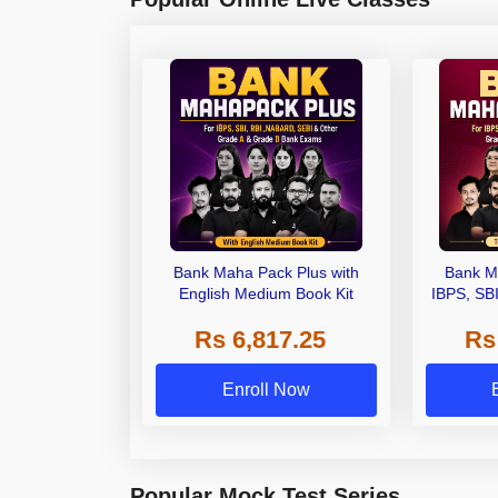
Bank Maha Pack Plus with
Bank M
English Medium Book Kit
IBPS, SB
Grade A,
Rs 6,817.25
Rs
Other Gra
Enroll Now
Popular Mock Test Series