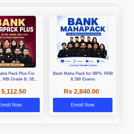
aha Pack Plus For
Bank Maha Pack for IBPS, RRB
I, RBI Grade B, SEBI
& SBI Exams
 NABARD Grade A and
 5,112.50
Rs 2,840.00
de A & Grade B Bank
Exams
Enroll Now
Enroll Now