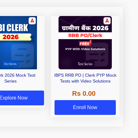
erk 2026 Mock Test
IBPS RRB PO | Clerk PYP Mock
Series
Tests with Video Solutions
Rs 0.00
Explore Now
Enroll Now