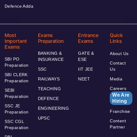
Defence Adda
Most
Exams
Entrance
Quick
Important
Preparation
Exams
Links
Exams
BANKING &
GATE &
About Us
SBI PO
INSURANCE
ESE
Contact
Preparation
SSC
IIT JEE
Us
SBI CLERK
RAILWAYS
NEET
Media
Preparation
Careers
TEACHING
SEBI
We Are
Preparation
DEFENCE
Hiring
SSC JE
ENGINEERING
Franchise
Preparation
UPSC
Content
SSC CGL
Partner
Preparation