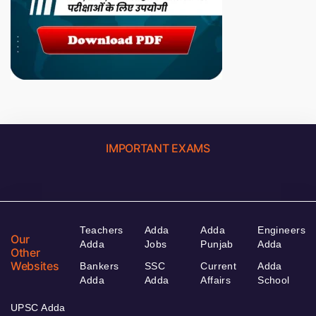
IMPORTANT EXAMS
Teachers
Adda
Adda
Engineers
Our
Adda
Jobs
Punjab
Adda
Other
Websites
Bankers
SSC
Current
Adda
Adda
Adda
Affairs
School
UPSC Adda