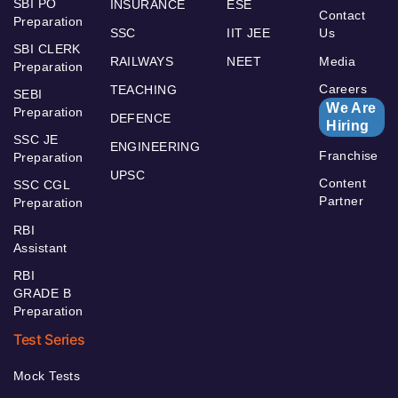
SBI PO
INSURANCE
ESE
Contact
Preparation
SSC
IIT JEE
Us
SBI CLERK
RAILWAYS
NEET
Media
Preparation
Careers
TEACHING
SEBI
We Are
Preparation
DEFENCE
Hiring
SSC JE
ENGINEERING
Franchise
Preparation
UPSC
Content
SSC CGL
Partner
Preparation
RBI
Assistant
RBI
GRADE B
Preparation
Test Series
Mock Tests