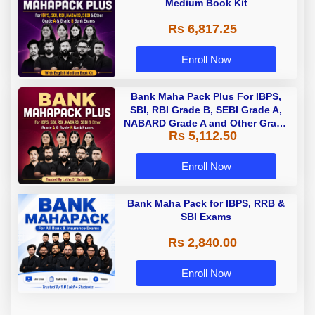
Medium Book Kit
Rs 6,817.25
Enroll Now
Bank Maha Pack Plus For IBPS,
SBI, RBI Grade B, SEBI Grade A,
NABARD Grade A and Other Grade
Rs 5,112.50
A & Grade B Bank Exams
Enroll Now
Bank Maha Pack for IBPS, RRB &
SBI Exams
Rs 2,840.00
Enroll Now