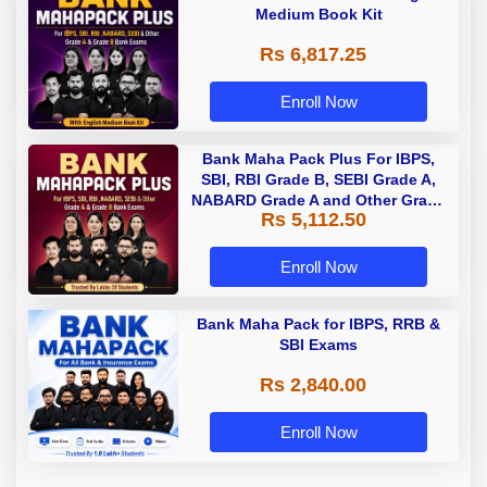
Medium Book Kit
Rs 6,817.25
Enroll Now
Bank Maha Pack Plus For IBPS,
SBI, RBI Grade B, SEBI Grade A,
NABARD Grade A and Other Grade
Rs 5,112.50
A & Grade B Bank Exams
Enroll Now
Bank Maha Pack for IBPS, RRB &
SBI Exams
Rs 2,840.00
Enroll Now