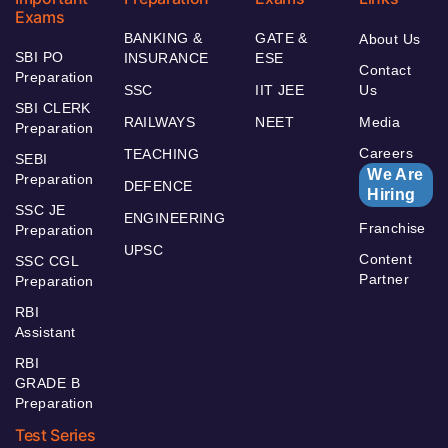
Exams
BANKING &
GATE &
About Us
SBI PO
INSURANCE
ESE
Contact
Preparation
SSC
IIT JEE
Us
SBI CLERK
RAILWAYS
NEET
Media
Preparation
Careers
TEACHING
SEBI
We Are
Preparation
DEFENCE
Hiring
SSC JE
ENGINEERING
Franchise
Preparation
UPSC
Content
SSC CGL
Partner
Preparation
RBI
Assistant
RBI
GRADE B
Preparation
Test Series