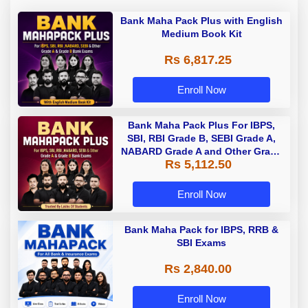
Bank Maha Pack Plus with English
Medium Book Kit
Rs 6,817.25
Enroll Now
Bank Maha Pack Plus For IBPS,
SBI, RBI Grade B, SEBI Grade A,
NABARD Grade A and Other Grade
Rs 5,112.50
A & Grade B Bank Exams
Enroll Now
Bank Maha Pack for IBPS, RRB &
SBI Exams
Rs 2,840.00
Enroll Now