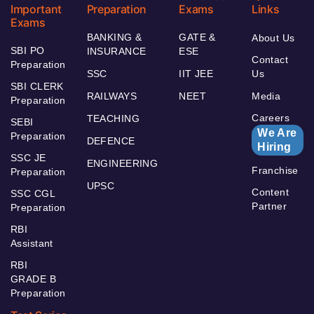
Important
Preparation
Exams
Links
Exams
BANKING &
GATE &
About Us
SBI PO
INSURANCE
ESE
Contact
Preparation
SSC
IIT JEE
Us
SBI CLERK
RAILWAYS
NEET
Media
Preparation
Careers
TEACHING
SEBI
We Are
Preparation
DEFENCE
Hiring
SSC JE
ENGINEERING
Franchise
Preparation
UPSC
Content
SSC CGL
Partner
Preparation
RBI
Assistant
RBI
GRADE B
Preparation