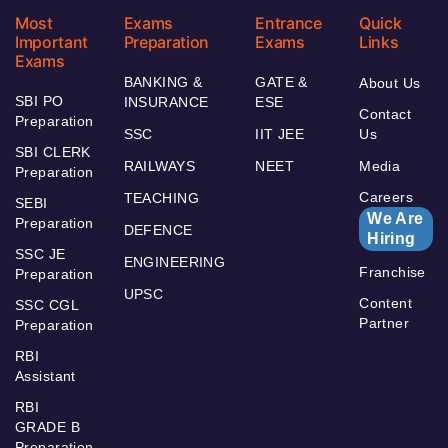
Most
Exams
Entrance
Quick
Important
Preparation
Exams
Links
Exams
BANKING &
GATE &
About Us
SBI PO
INSURANCE
ESE
Contact
Preparation
SSC
IIT JEE
Us
SBI CLERK
RAILWAYS
NEET
Media
Preparation
Careers
TEACHING
SEBI
We Are
Preparation
DEFENCE
Hiring
SSC JE
ENGINEERING
Franchise
Preparation
UPSC
Content
SSC CGL
Partner
Preparation
RBI
Assistant
RBI
GRADE B
Preparation