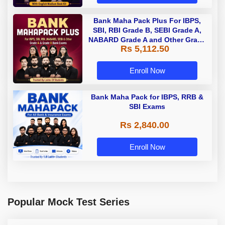
Bank Maha Pack Plus For IBPS,
SBI, RBI Grade B, SEBI Grade A,
NABARD Grade A and Other Grade
Rs 5,112.50
A & Grade B Bank Exams
Enroll Now
Bank Maha Pack for IBPS, RRB &
SBI Exams
Rs 2,840.00
Enroll Now
Popular Mock Test Series