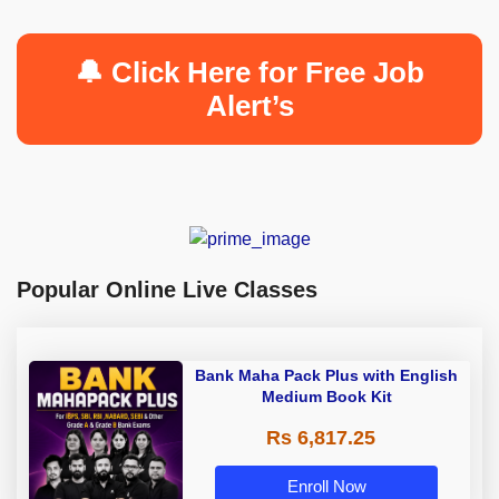
🔔 Click Here for Free Job
Alert’s
Popular Online Live Classes
Bank Maha Pack Plus with English
Medium Book Kit
Rs 6,817.25
Enroll Now