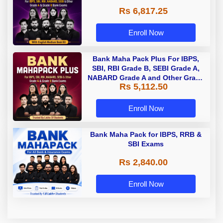
Rs 6,817.25
Enroll Now
Bank Maha Pack Plus For IBPS,
SBI, RBI Grade B, SEBI Grade A,
NABARD Grade A and Other Grade
Rs 5,112.50
A & Grade B Bank Exams
Enroll Now
Bank Maha Pack for IBPS, RRB &
SBI Exams
Rs 2,840.00
Enroll Now