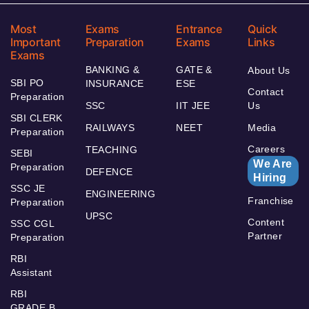
Most
Exams
Entrance
Quick
Important
Preparation
Exams
Links
Exams
BANKING &
GATE &
About Us
SBI PO
INSURANCE
ESE
Contact
Preparation
SSC
IIT JEE
Us
SBI CLERK
RAILWAYS
NEET
Media
Preparation
Careers
TEACHING
SEBI
We Are
Preparation
DEFENCE
Hiring
SSC JE
ENGINEERING
Franchise
Preparation
UPSC
Content
SSC CGL
Partner
Preparation
RBI
Assistant
RBI
GRADE B