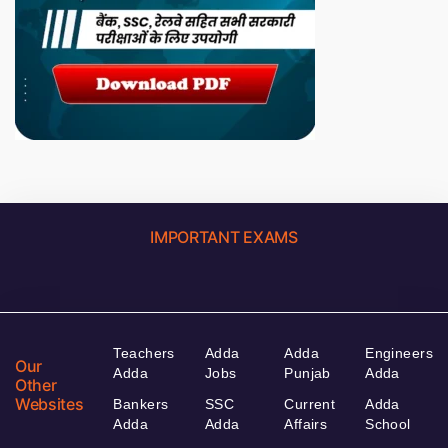
IMPORTANT EXAMS
Teachers
Adda
Adda
Engineers
Our
Adda
Jobs
Punjab
Adda
Other
Websites
Bankers
SSC
Current
Adda
Adda
Adda
Affairs
School