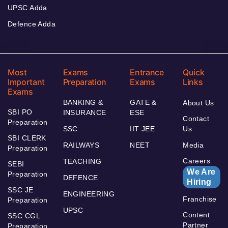
UPSC Adda
Defence Adda
Most
Exams
Entrance
Quick
Important
Preparation
Exams
Links
Exams
BANKING &
GATE &
About Us
SBI PO
INSURANCE
ESE
Contact
Preparation
SSC
IIT JEE
Us
SBI CLERK
RAILWAYS
NEET
Media
Preparation
Careers
TEACHING
SEBI
We Are
Preparation
DEFENCE
Hiring
SSC JE
ENGINEERING
Franchise
Preparation
UPSC
Content
SSC CGL
Partner
Preparation