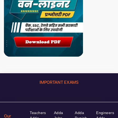
IMPORTANT EXAMS
Teachers
Adda
Adda
Engineers
Our
Adda
Jobs
Punjab
Adda