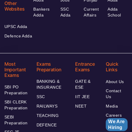
Other
Websites
Bankers
SSC
Current
Adda
Adda
Adda
Affairs
School
UPSC Adda
Defence Adda
Most
Exams
Entrance
Quick
Important
Preparation
Exams
Links
Exams
BANKING &
GATE &
About Us
SBI PO
INSURANCE
ESE
Contact
Preparation
SSC
IIT JEE
Us
SBI CLERK
RAILWAYS
NEET
Media
Preparation
Careers
TEACHING
SEBI
We Are
Preparation
DEFENCE
Hiring
SSC JE