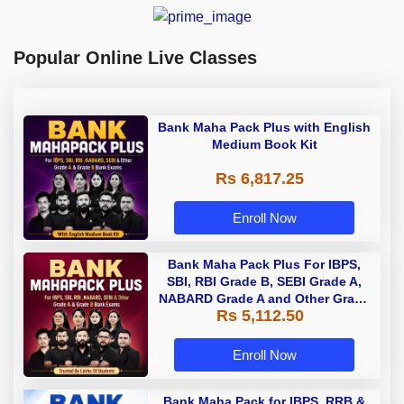
Popular Online Live Classes
Bank Maha Pack Plus with English
Medium Book Kit
Rs 6,817.25
Enroll Now
Bank Maha Pack Plus For IBPS,
SBI, RBI Grade B, SEBI Grade A,
NABARD Grade A and Other Grade
Rs 5,112.50
A & Grade B Bank Exams
Enroll Now
Bank Maha Pack for IBPS, RRB &