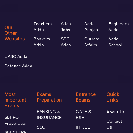
Teachers
Adda
Adda
Engineers
Our
Adda
Jobs
Punjab
Adda
Other
Websites
Bankers
SSC
Current
Adda
Adda
Adda
Affairs
School
UPSC Adda
Defence Adda
Most
Exams
Entrance
Quick
Important
Preparation
Exams
Links
Exams
BANKING &
GATE &
About Us
SBI PO
INSURANCE
ESE
Contact
Preparation
SSC
IIT JEE
Us
SBI CLERK