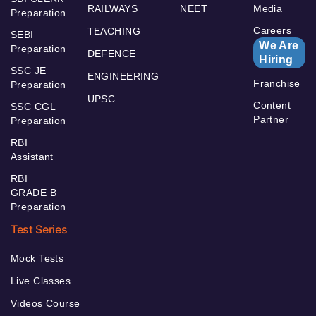
RAILWAYS
NEET
Media
Preparation
Careers
TEACHING
SEBI
We Are
Preparation
DEFENCE
Hiring
SSC JE
ENGINEERING
Franchise
Preparation
UPSC
Content
SSC CGL
Partner
Preparation
RBI
Assistant
RBI
GRADE B
Preparation
Test Series
Mock Tests
Live Classes
Videos Course