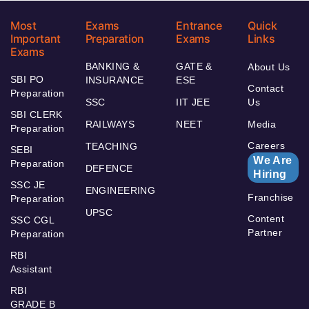
Most
Exams
Entrance
Quick
Important
Preparation
Exams
Links
Exams
BANKING &
GATE &
About Us
SBI PO
INSURANCE
ESE
Contact
Preparation
SSC
IIT JEE
Us
SBI CLERK
RAILWAYS
NEET
Media
Preparation
Careers
TEACHING
SEBI
We Are
Preparation
DEFENCE
Hiring
SSC JE
ENGINEERING
Franchise
Preparation
UPSC
Content
SSC CGL
Partner
Preparation
RBI
Assistant
RBI
GRADE B