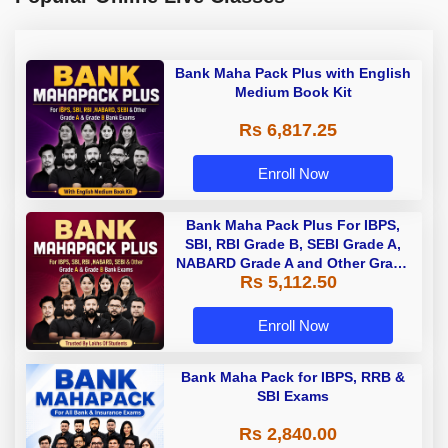
Bank Maha Pack Plus with English
Medium Book Kit
Rs 6,817.25
Enroll Now
Bank Maha Pack Plus For IBPS,
SBI, RBI Grade B, SEBI Grade A,
NABARD Grade A and Other Grade
Rs 5,112.50
A & Grade B Bank Exams
Enroll Now
Bank Maha Pack for IBPS, RRB &
SBI Exams
Rs 2,840.00