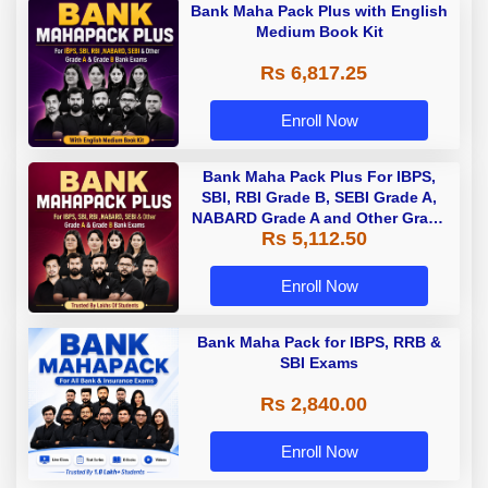
Bank Maha Pack Plus with English
Medium Book Kit
Rs 6,817.25
Enroll Now
Bank Maha Pack Plus For IBPS,
SBI, RBI Grade B, SEBI Grade A,
NABARD Grade A and Other Grade
Rs 5,112.50
A & Grade B Bank Exams
Enroll Now
Bank Maha Pack for IBPS, RRB &
SBI Exams
Rs 2,840.00
Enroll Now