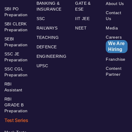
BANKING &
GATE &
About Us
SBI PO
INSURANCE
ESE
Contact
Preparation
SSC
IIT JEE
Us
SBI CLERK
RAILWAYS
NEET
Media
Preparation
Careers
TEACHING
SEBI
We Are
Preparation
DEFENCE
Hiring
SSC JE
ENGINEERING
Franchise
Preparation
UPSC
Content
SSC CGL
Partner
Preparation
RBI
Assistant
RBI
GRADE B
Preparation
Test Series