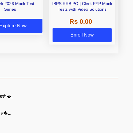
erk 2026 Mock Test
IBPS RRB PO | Clerk PYP Mock
Series
Tests with Video Solutions
Rs 0.00
Explore Now
Enroll Now
बसे �...
ँ ह�...