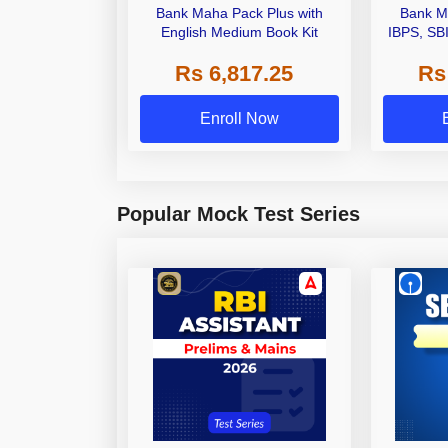
Bank Maha Pack Plus with
Bank M
English Medium Book Kit
IBPS, SB
Grade A,
Rs 6,817.25
Rs
Other Gra
Enroll Now
Popular Mock Test Series