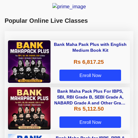
Popular Online Live Classes
Bank Maha Pack Plus with English
Medium Book Kit
Rs 6,817.25
Enroll Now
Bank Maha Pack Plus For IBPS,
SBI, RBI Grade B, SEBI Grade A,
NABARD Grade A and Other Grade
Rs 5,112.50
A & Grade B Bank Exams
Enroll Now