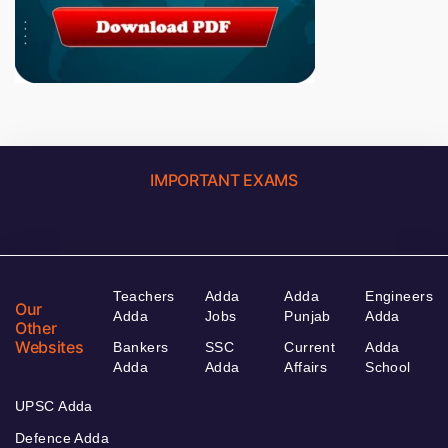
IMPORTANT EXAMS
Teachers
Adda
Adda
Engineers
Our
Adda
Jobs
Punjab
Adda
Other
Websites
Bankers
SSC
Current
Adda
Adda
Adda
Affairs
School
UPSC Adda
Defence Adda