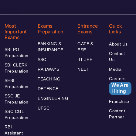
Most
Exams
Entrance
Quick
Important
Preparation
Exams
Links
Exams
BANKING &
GATE &
About Us
SBI PO
INSURANCE
ESE
Contact
Preparation
SSC
IIT JEE
Us
SBI CLERK
RAILWAYS
NEET
Media
Preparation
Careers
TEACHING
SEBI
We Are
Preparation
DEFENCE
Hiring
SSC JE
ENGINEERING
Franchise
Preparation
UPSC
Content
SSC CGL
Partner
Preparation
RBI
Assistant