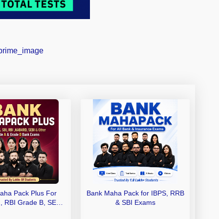
aha Pack Plus For
Bank Maha Pack for IBPS, RRB
I, RBI Grade B, SEBI
& SBI Exams
 NABARD Grade A and