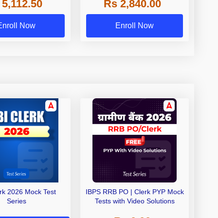
 5,112.50
Rs 2,840.00
de A & Grade B Bank
Exams
Enroll Now
Enroll Now
erk 2026 Mock Test
IBPS RRB PO | Clerk PYP Mock
Series
Tests with Video Solutions