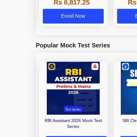
Rs 6,817.25
Rs
Other Gra
Enroll Now
Popular Mock Test Series
RBI Assistant 2026 Mock Test
SBI Cl
Series