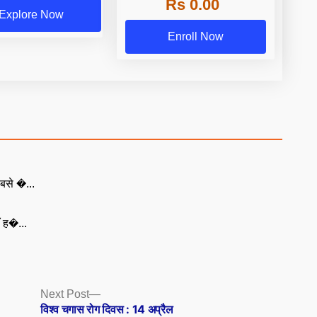
Rs 0.00
Explore Now
Enroll Now
बसे �...
ँ ह�...
Next
Next Post
post:
विश्व चगास रोग दिवस : 14 अप्रैल