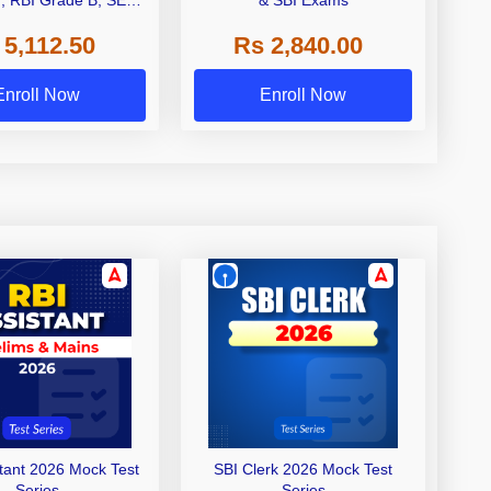
I, RBI Grade B, SEBI
& SBI Exams
 NABARD Grade A and
 5,112.50
Rs 2,840.00
de A & Grade B Bank
Exams
Enroll Now
Enroll Now
stant 2026 Mock Test
SBI Clerk 2026 Mock Test
Series
Series