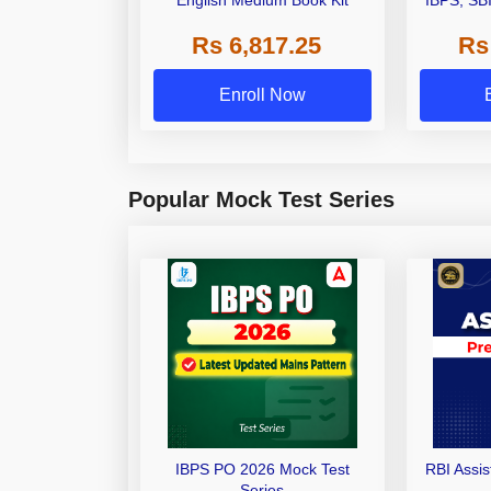
English Medium Book Kit
IBPS, SB
Grade A,
Rs 6,817.25
Rs
Other Gra
Enroll Now
Popular Mock Test Series
IBPS PO 2026 Mock Test
RBI Assi
Series